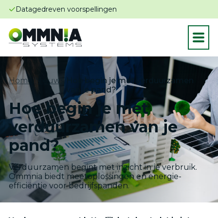
Datagedreven voorspellingen
Home
/
Nieuws
/
Hoe begin je met verduurzamen
van je pand?
Hoe begin je met
verduurzamen van je
pand?
Verduurzamen begint met inzicht in je verbruik.
Ommnia biedt meetoplossingen en energie-
efficiëntie voor bedrijfspanden.