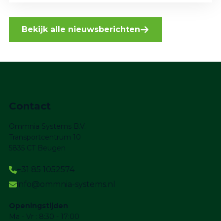
Bekijk alle nieuwsberichten
Contact
Ommnia Systems B.V.
Transportcentrum 10
5835 CT Beugen
+31 85 1052574
info@ommnia-systems.nl
Openingstijden
Ma - Vr : 8:30 - 17:00