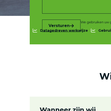
We gebruiken uw 
Versturen
Datagedreven werkwijze
Gebrui
Wi
Wanneer zijn wij