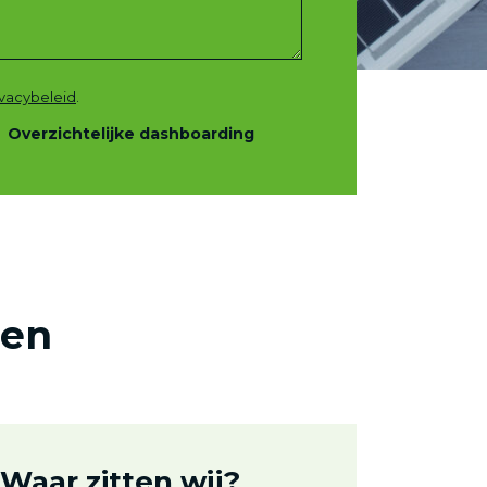
ivacybeleid
.
Overzichtelijke dashboarding
pen
Waar zitten wij?