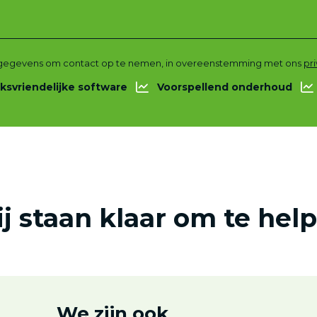
gegevens om contact op te nemen, in overeenstemming met ons
pr
ksvriendelijke software
Voorspellend onderhoud
j staan klaar om te hel
We zijn ook