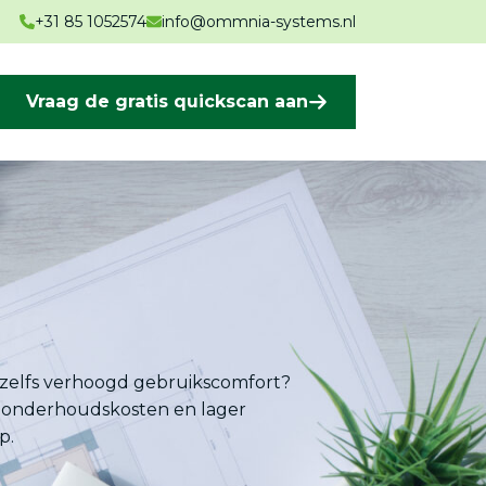
+31 85 1052574
info@ommnia-systems.nl
Vraag de gratis quickscan aan
of zelfs verhoogd gebruikscomfort?
re onderhoudskosten en lager
p.