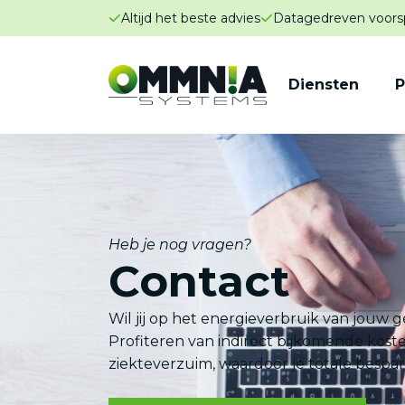
Altijd het beste advies
Datagedreven voors
Diensten
P
Heb je nog vragen?
Contact
Wil jij op het energieverbruik van jouw 
Profiteren van indirect bijkomende kost
ziekteverzuim, waardoor je totale bespa