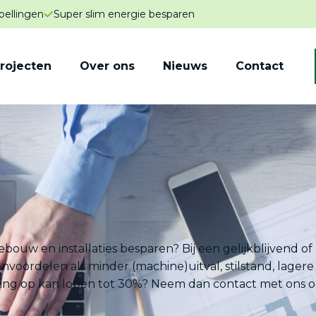
pellingen
Super slim energie besparen
rojecten
Over ons
Nieuws
Contact
gebouw en installaties besparen? Bij een gelijkblijvend 
envoordelen als minder (machine)uitval, stilstand, lage
ring op kan lopen tot 30%? Neem dan contact met ons o