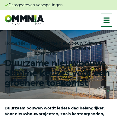
Super slim energie besparen
Home
/
Nieuws
/
Duurzame nieuwbouw: Slimme
keuzes voor een groenere
toekomst
Duurzame nieuwbouw:
Slimme keuzes voor een
groenere toekomst
Duurzaam bouwen wordt iedere dag belangrijker.
Voor nieuwbouwprojecten, zoals kantoorpanden,