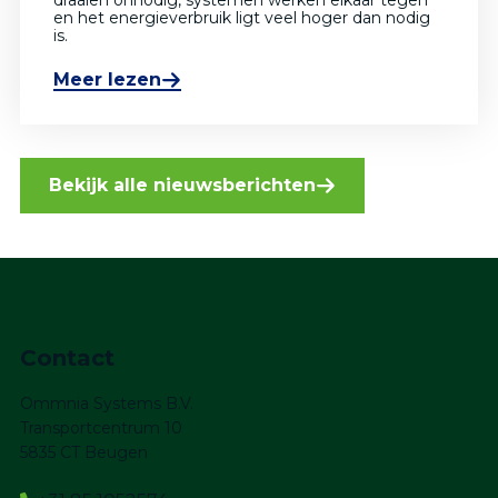
draaien onnodig, systemen werken elkaar tegen
en het energieverbruik ligt veel hoger dan nodig
is.
Meer lezen
Bekijk alle nieuwsberichten
Contact
Ommnia Systems B.V.
Transportcentrum 10
5835 CT Beugen