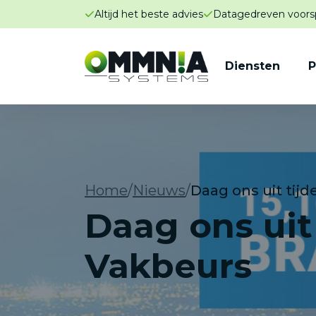
Altijd het beste advies
Datagedreven voors
Diensten
P
Home
/
Nieuws
/
Daag ons uit tij
Daag ons uit
Vakbeurs