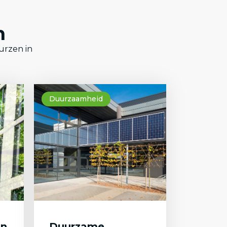
n
urzen in
Duurzaamheid
an
Duurzame