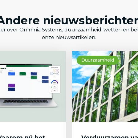
Andere nieuwsberichte
er over Ommnia Systems, duurzaamheid, wetten en be
onze nieuwsartikelen.
Duurzaamheid
aarom nú het
Verduurzamen v