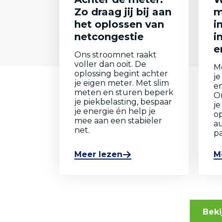
Zo draag jij bij aan
m
het oplossen van
i
netcongestie
i
e
Ons stroomnet raakt
voller dan ooit. De
Me
oplossing begint achter
je
je eigen meter. Met slim
en
meten en sturen beperk
O
je piekbelasting, bespaar
j
je energie én help je
op
mee aan een stabieler
au
net.
pa
Meer lezen
M
Beki