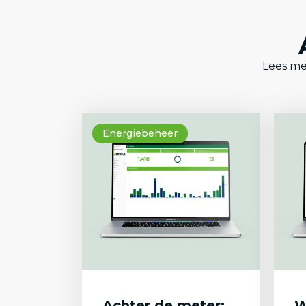
Lees me
Energiebeheer
Achter de meter:
W