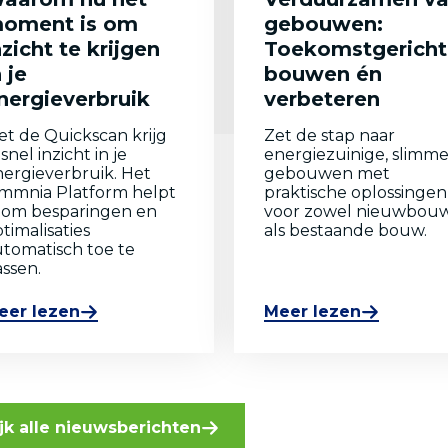
oment is om
gebouwen:
nzicht te krijgen
Toekomstgericht
n je
bouwen én
nergieverbruik
verbeteren
t de Quickscan krijg
Zet de stap naar
 snel inzicht in je
energiezuinige, slimm
ergieverbruik. Het
gebouwen met
mmnia Platform helpt
praktische oplossingen
e om besparingen en
voor zowel nieuwbou
timalisaties
als bestaande bouw.
tomatisch toe te
ssen.
eer lezen
Meer lezen
jk alle nieuwsberichten