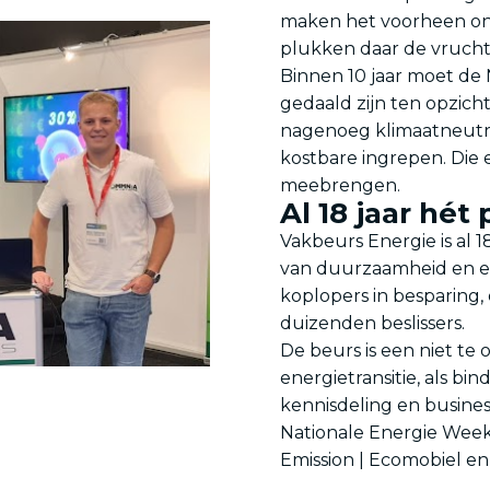
maken het voorheen on
plukken daar de vrucht
Binnen 10 jaar moet de
gedaald zijn ten opzich
nagenoeg klimaatneutraa
kostbare ingrepen. Die 
meebrengen.
Al 18 jaar hét
Vakbeurs Energie is al 1
van duurzaamheid en ene
koplopers in besparing
duizenden beslissers.
De beurs is een niet te
energietransitie, als b
kennisdeling en business
Nationale Energie Wee
Emission | Ecomobiel en