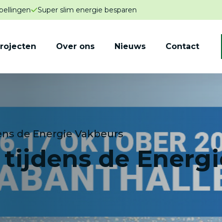
pellingen
Super slim energie besparen
rojecten
Over ons
Nieuws
Contact
dens de Energie Vakbeurs
 tijdens de Energi