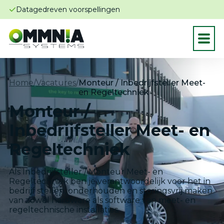
Datagedreven voorspellingen
Home
/
Vacatures
/
Monteur / Inbedrijfsteller Meet-
en Regeltechniek
Monteur /
Inbedrijfsteller Meet- en
Regeltechniek
Als Inbedrijfsteller / Monteur Meet- en
Regeltechniek ben je verantwoordelijk voor het in
bedrijf stellen, onderhouden en storingsvrij maken
van zowel hardware als software van meet- en
regeltechnische installaties.