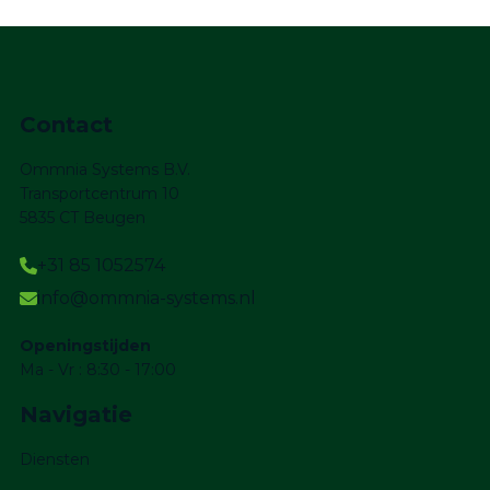
Contact
Ommnia Systems B.V.
Transportcentrum 10
5835 CT Beugen
+31 85 1052574
info@ommnia-systems.nl
Openingstijden
Ma - Vr : 8:30 - 17:00
Navigatie
Diensten