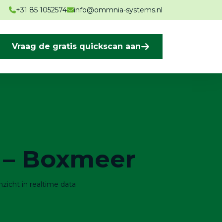
+31 85 1052574
info@ommnia-systems.nl
Vraag de gratis quickscan aan
 – Boxmeer
nzicht in realtime data