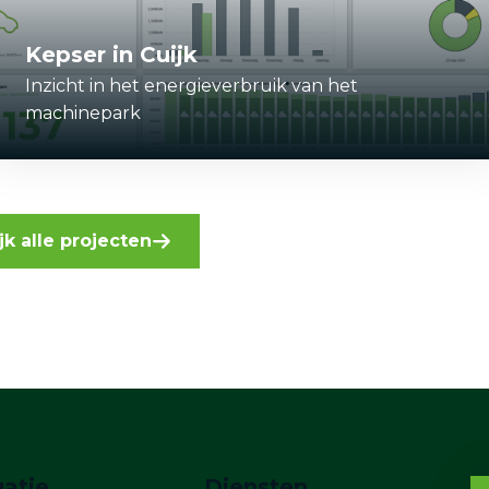
Kepser in Cuijk
Inzicht in het energieverbruik van het
machinepark
jk alle projecten
atie
Diensten