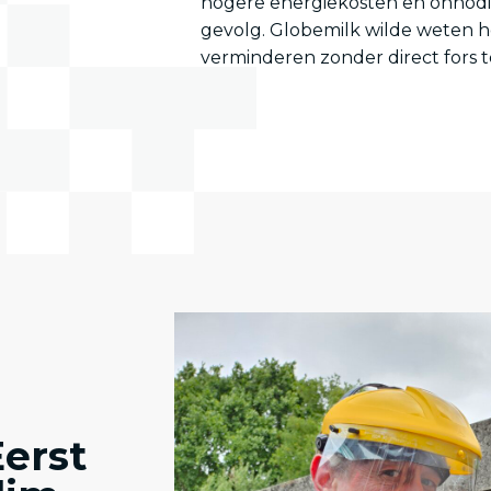
hogere energiekosten en onnodige
gevolg. Globemilk wilde weten h
verminderen zonder direct fors te
Eerst