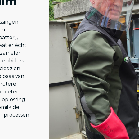
lim
ossingen
an
atterij,
wat er écht
rzamelen
e chillers
cies zien
 basis van
grotere
ag beter
 oplossing
emilk de
n processen