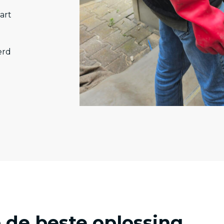
art
erd
 de beste oplossing