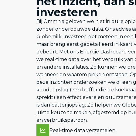
het inzicht, dan s
investeren
Bij Ommnia geloven we niet in dure opl
zonder onderbouwde data. Ons advies a
Globemilk: investeer niet meteen in een b
maar breng eerst gedetailleerd in kaart 
gebeurt. Met ons Energie Dashboard ve
we real-time data over het verbruik van d
en andere installaties. Zo kunnen we pre
wanneer en waarom pieken ontstaan. Op
deze inzichten onderzoeken we of een 
koudeopslag (een buffer die de koelvra
spreidt) een effectievere en duurzamere
is dan batterijopslag. Zo helpen we Glob
juiste keuze te maken, afgestemd op hu
en verbruikspatroon.
Real-time data verzamelen