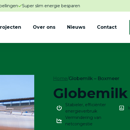
pellingen
Super slim energie besparen
rojecten
Over ons
Nieuws
Contact
Home
/
Globemilk – Boxmeer
Globemilk
Stabieler, efficiënter
I
energieverbruik
Vermindering van
netcongestie